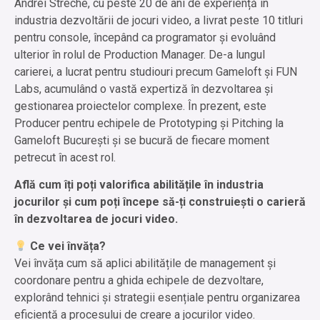
Andrei Streche, cu peste 20 de ani de experiență în
industria dezvoltării de jocuri video, a livrat peste 10 titluri
pentru console, începând ca programator și evoluând
ulterior în rolul de Production Manager. De-a lungul
carierei, a lucrat pentru studiouri precum Gameloft și FUN
Labs, acumulând o vastă expertiză în dezvoltarea și
gestionarea proiectelor complexe. În prezent, este
Producer pentru echipele de Prototyping și Pitching la
Gameloft București și se bucură de fiecare moment
petrecut în acest rol.
Află cum îți poți valorifica abilitățile în industria
jocurilor și cum poți începe să-ți construiești o carieră
în dezvoltarea de jocuri video.
Ce vei învăța?
Vei învăța cum să aplici abilitățile de management și
coordonare pentru a ghida echipele de dezvoltare,
explorând tehnici și strategii esențiale pentru organizarea
eficientă a procesului de creare a jocurilor video.